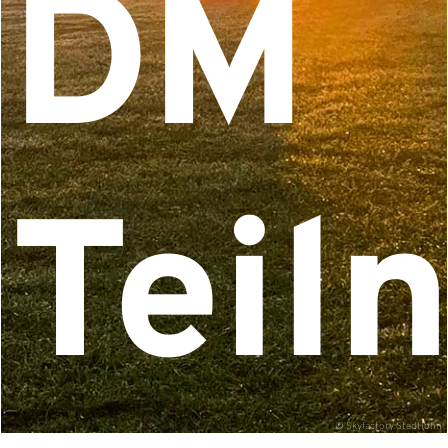
DM
Teil
©
Skyfactory Stadtlohn