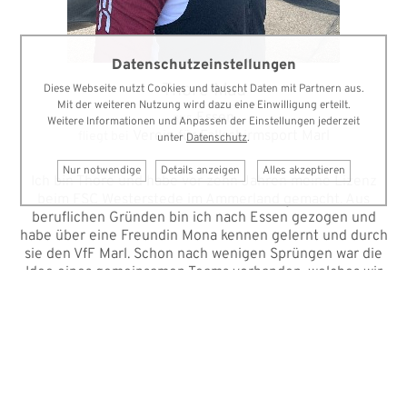
Datenschutzeinstellungen
Thore Mau
Diese Webseite nutzt Cookies und tauscht Daten mit Partnern aus.
Mit der weiteren Nutzung wird dazu eine Einwilligung erteilt.
Essen
aus
Weitere Informationen und Anpassen der Einstellungen jederzeit
Verein für Fallschirmsport Marl
fliegt bei
unter
Datenschutz
.
Nur notwendige
Details anzeigen
Alles akzeptieren
Ich bin Thore und habe vor zehn Jahren meine Lizenz
beim FSC Westerstede im Ammerland gemacht. Aus
beruflichen Gründen bin ich nach Essen gezogen und
habe über eine Freundin Mona kennen gelernt und durch
sie den VfF Marl. Schon nach wenigen Sprüngen war die
Idee eines gemeinsamen Teams vorhanden, welches wir
mit Björn vervollständigten. Jetzt, ein Jahr und über 200
Sprünge später, stehen wir vor unserer ersten
Meisterschaft. Ich freue mich drauf!
Sprungzahl: 920